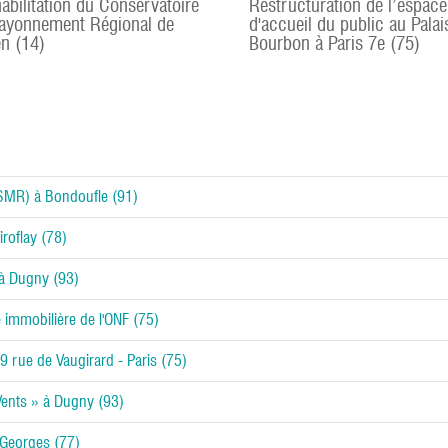
abilitation du Conservatoire
Restructuration de l’espace
ayonnement Régional de
d'accueil du public au Palai
n (14)
Bourbon à Paris 7e (75)
(SMR) à Bondoufle (91)
roflay (78)
 à Dugny (93)
 immobilière de l'ONF (75)
 rue de Vaugirard - Paris (75)
Vents » à Dugny (93)
-Georges (77)