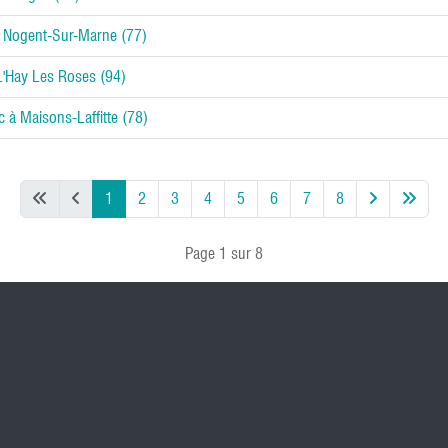
e Nogent-Sur-Marne (77)
L'Hay Les Roses (94)
 à Maisons-Laffitte (78)
1
2
3
4
5
6
7
8
Page 1 sur 8