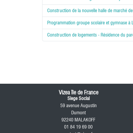
Construction de la nouvelle halle de marché d
Programmation groupe scolaire et gymnase à 
Construction de logements - Résidence du parc
Vizea île de France
Siege Social
59 avenue Augustin
Dumont
92240 MALAKOFF
01 84 19 69 00