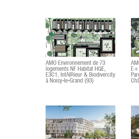
AMO Environnement de 73
AMO
logements NF Habitat HQE,
E+C
E3C1, IntAIRieur & Biodivercity
Par
à Noisy-le-Grand (93)
Châ