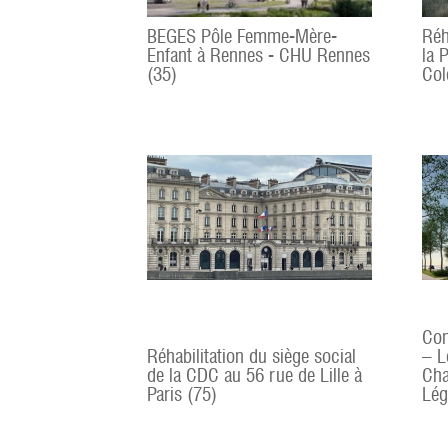
BEGES Pôle Femme-Mère-
Réh
Enfant à Rennes - CHU Rennes
la 
(35)
Col
Con
Réhabilitation du siège social
– L
de la CDC au 56 rue de Lille à
Cha
Paris (75)
Lég