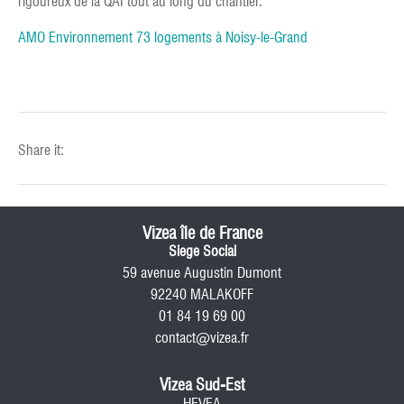
rigoureux de la QAI tout au long du chantier.
AMO Environnement 73 logements à Noisy-le-Grand
Share it:
Vizea île de France
Siege Social
59 avenue Augustin Dumont
92240 MALAKOFF
01 84 19 69 00
contact@vizea.fr
Vizea Sud-Est
HEVEA