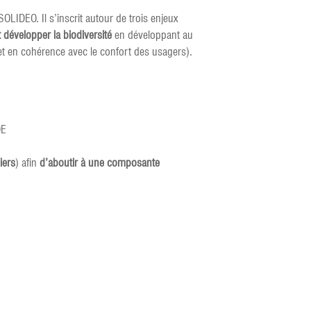
OLIDEO. Il s’inscrit autour de trois enjeux
 développer la biodiversité
en développant au
t en cohérence avec le confort des usagers).
OE
liers
) afin
d’aboutir à une composante