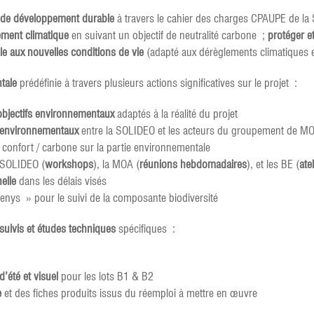
e de développement durable
à travers le cahier des charges CPAUPE de la S
ement climatique
en suivant un objectif de neutralité carbone ;
protéger et
lle aux nouvelles conditions de vie
(adapté aux dérèglements climatiques e
ntale
prédéfinie à travers plusieurs actions significatives sur le projet :
’objectifs environnementaux
adaptés à la réalité du projet
fs environnementaux
entre la SOLIDEO et les acteurs du groupement de M
confort / carbone sur la partie environnementale
 SOLIDEO (
workshops
), la MOA (
réunions hebdomadaires
), et les BE (
ate
nelle
dans les délais visés
nys » pour le suivi de la composante biodiversité
suivis et études techniques
spécifiques :
’été et visuel
pour les lots B1 & B2
e
et des fiches produits issus du réemploi à mettre en œuvre