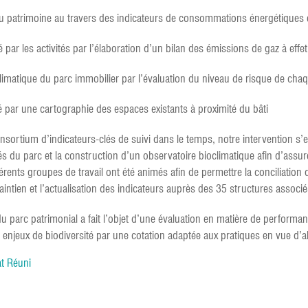
du patrimoine au travers des indicateurs de consommations énergétiques 
 par les activités par l’élaboration d’un bilan des émissions de gaz à effe
climatique du parc immobilier par l’évaluation du niveau de risque de chaq
é par une cartographie des espaces existants à proximité du bâti
 consortium d’indicateurs-clés de suivi dans le temps, notre intervention 
és du parc et la construction d’un observatoire bioclimatique afin d’assur
ents groupes de travail ont été animés afin de permettre la conciliation de
ntien et l’actualisation des indicateurs auprès des 35 structures associé
é du parc patrimonial a fait l’objet d’une évaluation en matière de perform
 enjeux de biodiversité par une cotation adaptée aux pratiques en vue d’al
at Réuni