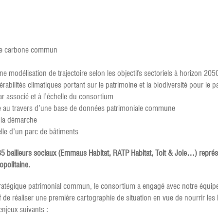
que carbone commun
e modélisation de trajectoire selon les objectifs sectoriels à horizon 205
abilités climatiques portant sur le patrimoine et la biodiversité pour le
ar associé et à l’échelle du consortium
ue au travers d’une base de données patrimoniale commune
 la démarche
elle d’un parc de bâtiments
 35 bailleurs sociaux (Emmaus Habitat, RATP Habitat, Toit & Joie…) repr
politaine.
ratégique patrimonial commun, le consortium a engagé avec notre équipe V
f de réaliser une première cartographie de situation en vue de nourrir les
enjeux suivants :