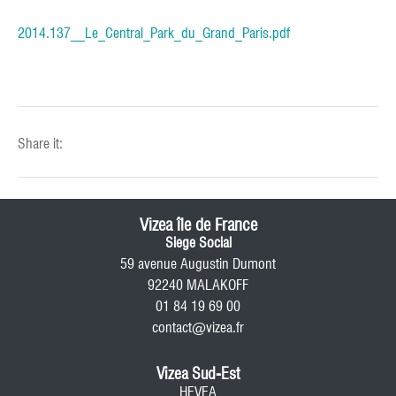
2014.137__Le_Central_Park_du_Grand_Paris.pdf
Share it:
Vizea île de France
Siege Social
59 avenue Augustin Dumont
92240 MALAKOFF
01 84 19 69 00
contact@vizea.fr
Vizea Sud-Est
HEVEA