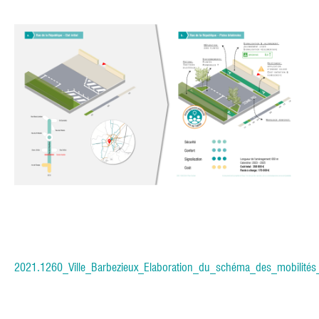
2021.1260_Ville_Barbezieux_Elaboration_du_schéma_des_mobilités