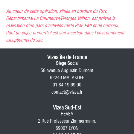
Au coeur de cette opération, située en bordure du Parc
Départemental La Courneuve/Georges Valbon, est prévue la
réalisation d’un parc d’activités mixte PME PMI et de bureaux,
dont un enjeu primordial est son insertion dans l’environnement
exceptionnel du site.
Vizea île de France
Siege Social
59 avenue Augustin Dumont
92240 MALAKOFF
01 84 19 69 00
contact@vizea.fr
Vizea Sud-Est
HEVEA
2 Rue Professeur Zimmermann,
69007 LYON