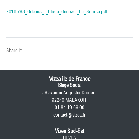
2016.798_Orleans_-_Etude_dimpact_La_Source.pdf
Share it:
Vizea île de France
Siege Social
59 avenue Augustin Dumont
92240 MALAKOFF
01 84 19 69 00
contact@vizea.fr
Vizea Sud-Est
HEVEA