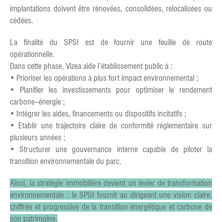
implantations doivent être rénovées, consolidées, relocalisées ou
cédées.
La finalité du SPSI est de fournir une feuille de route
opérationnelle.
Dans cette phase, Vizea aide l’établissement public à :
• Prioriser les opérations à plus fort impact environnemental ;
• Planifier les investissements pour optimiser le rendement
carbone–énergie ;
• Intégrer les aides, financements ou dispositifs incitatifs ;
• Etablir une trajectoire claire de conformité réglementaire sur
plusieurs années ;
• Structurer une gouvernance interne capable de piloter la
transition environnementale du parc.
Ainsi, la stratégie immobilière devient un levier de transformation
environnementale : le SPSI fournit au dirigeant une vision claire,
chiffrée et progressive de la transition énergétique et carbone de
son patrimoine.