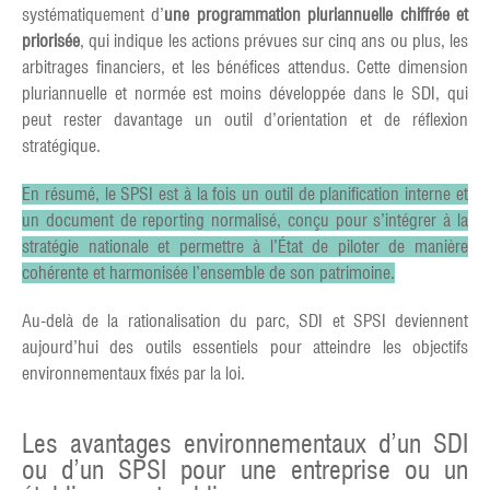
systématiquement d’
une programmation pluriannuelle chiffrée et
priorisée
, qui indique les actions prévues sur cinq ans ou plus, les
arbitrages financiers, et les bénéfices attendus. Cette dimension
pluriannuelle et normée est moins développée dans le SDI, qui
peut rester davantage un outil d’orientation et de réflexion
stratégique.
En résumé, le SPSI est à la fois un outil de planification interne et
un document de reporting normalisé, conçu pour s’intégrer à la
stratégie nationale et permettre à l’État de piloter de manière
cohérente et harmonisée l’ensemble de son patrimoine.
Au-delà de la rationalisation du parc, SDI et SPSI deviennent
aujourd’hui des outils essentiels pour atteindre les objectifs
environnementaux fixés par la loi.
Les avantages environnementaux d’un SDI
ou d’un SPSI pour une entreprise ou un