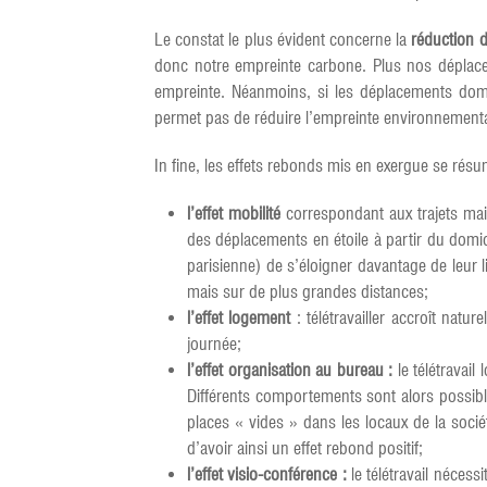
Le constat le plus évident concerne la
réduction 
donc notre empreinte carbone. Plus nos déplacem
empreinte. Néanmoins, si les déplacements domici
permet pas de réduire l’empreinte environnementale
In fine, les effets rebonds mis en exergue se rés
l’effet mobilité
correspondant aux trajets mai
des déplacements en étoile à partir du domici
parisienne) de s’éloigner davantage de leur 
mais sur de plus grandes distances;
l’effet logement
: télétravailler accroît nat
journée;
l’effet organisation au bureau :
le télétravail
Différents comportements sont alors possibl
places « vides » dans les locaux de la sociét
d’avoir ainsi un effet rebond positif;
l’effet visio-conférence :
le télétravail nécessi