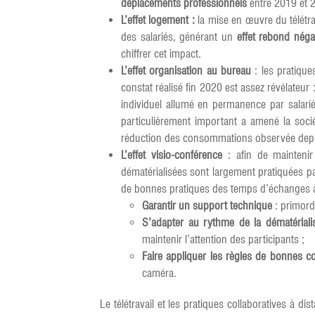
déplacements professionnels
entre 2019 et 2
L’effet logement :
la mise en œuvre du télétra
des salariés, générant un
effet rebond négat
chiffrer cet impact.
L’effet organisation au bureau
: les pratique
constat réalisé fin 2020 est assez révélateur 
individuel allumé en permanence par salari
particulièrement important a amené la soci
réduction des consommations observée depui
L’effet visio-conférence
: afin de maintenir
dématérialisées sont largement pratiquées par 
de bonnes pratiques des temps d’échanges à 
Garantir un support technique
: primordi
S’adapter au rythme de la dématériali
maintenir l’attention des participants ;
Faire appliquer les règles de bonnes c
caméra.
Le télétravail et les pratiques collaboratives à 