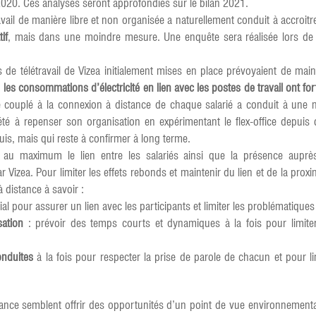
020. Ces analyses seront approfondies sur le bilan 2021.
vail de manière libre et non organisée a naturellement conduit à accro
if
, mais dans une moindre mesure. Une enquête sera réalisée lors de l
s de télétravail de Vizea initialement mises en place prévoyaient de mai
:
les consommations d’électricité en lien avec les postes de travail ont 
é couplé à la connexion à distance de chaque salarié a conduit à une m
été à repenser son organisation en expérimentant le flex-office depuis
s, mais qui reste à confirmer à long terme.
 au maximum le lien entre les salariés ainsi que la présence auprès 
Vizea. Pour limiter les effets rebonds et maintenir du lien et de la proxim
distance à savoir :
al pour assurer un lien avec les participants et limiter les problématique
sation
: prévoir des temps courts et dynamiques à la fois pour limite
onduites
à la fois pour respecter la prise de parole de chacun et pour l
distance semblent offrir des opportunités d’un point de vue environnemen