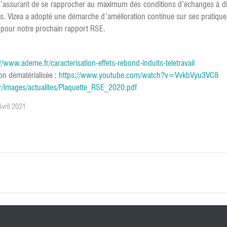
 s’assurant de se rapprocher au maximum des conditions d’échanges à dis
s. Vizea a adopté une démarche d’amélioration continue sur ses pratiques 
s pour notre prochain rapport RSE.
//www.ademe.fr/caracterisation-effets-rebond-induits-teletravail
on dématérialisée :
https://www.youtube.com/watch?v=VvkbVyu3VC8
fr/images/actualites/Plaquette_RSE_2020.pdf
Avril 2021