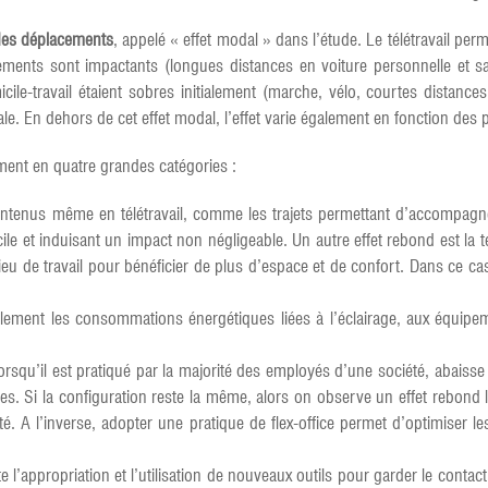
des déplacements
, appelé « effet modal » dans l’étude. Le télétravail per
ents sont impactants (longues distances en voiture personnelle et sans
le-travail étaient sobres initialement (marche, vélo, courtes distance
. En dehors de cet effet modal, l’effet varie également en fonction des pr
ument en quatre grandes catégories :
ntenus même en télétravail, comme les trajets permettant d’accompagner
le et induisant un impact non négligeable. Un autre effet rebond est la t
lieu de travail pour bénéficier de plus d’espace et de confort. Dans ce c
urellement les consommations énergétiques liées à l’éclairage, aux équip
 lorsqu’il est pratiqué par la majorité des employés d’une société, abaisse
es. Si la configuration reste la même, alors on observe un effet rebond
é. A l’inverse, adopter une pratique de flex-office permet d’optimiser le
te l’appropriation et l’utilisation de nouveaux outils pour garder le contac