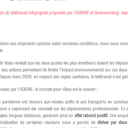
nds du télétravail infographie proposée par l’ADEME et Greenworking, se
e réduire son empreinte carbone selon certaines conditions, nous nous so
le.
de Vizea révélait que les deux postes les plus émetteurs étaient les dépl
 des actions permettant de limiter l’impact environnemental sur ces deux 
epuis mars 2020, en respect des règles sanitaires, le télétravail s’est gé
sées par l’ADEME, le constat pour Vizea est le suivant :
e parisienne ont recours aux modes actifs et aux transports en commun 
bond a cependant été constaté sur les déplacements professionnels. En e
rajets longues distances, générant ainsi un
effet rebond positif
. Une enquê
rialisation de certaines réunions nous a permis de
diviser par deux