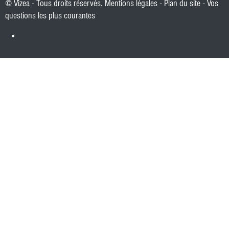
© Vizea - Tous droits réservés.
Mentions légales
-
Plan du site
-
Vos
questions les plus courantes