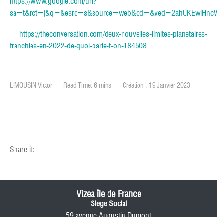
https://www.google.com/url?
sa=t&rct=j&q=&esrc=s&source=web&cd=&ved=2ahUKEwiHncWYv
https://theconversation.com/deux-nouvelles-limites-planetaires-
franchies-en-2022-de-quoi-parle-t-on-184508
LIMOUSIN Victor
Read Time: 6 mins
Création : 19 Janvier 2023
Share it:
Vizea île de France
Siege Social
59 avenue Augustin Dumont