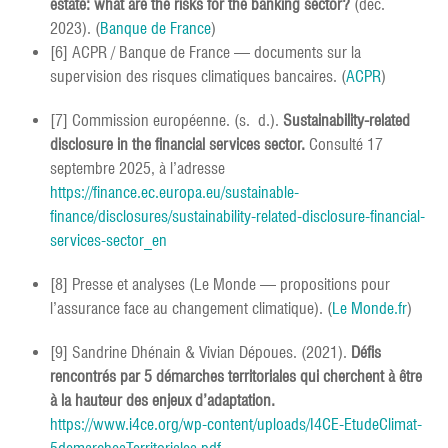
estate: what are the risks for the banking sector?
(déc.
2023). (
Banque de France
)
[6] ACPR / Banque de France — documents sur la
supervision des risques climatiques bancaires. (
ACPR
)
[7] Commission européenne. (s. d.).
Sustainability-related
disclosure in the financial services sector.
Consulté 17
septembre 2025, à l’adresse
https://finance.ec.europa.eu/sustainable-
finance/disclosures/sustainability-related-disclosure-financial-
services-sector_en
[8] Presse et analyses (Le Monde — propositions pour
l’assurance face au changement climatique). (
Le Monde.fr
)
[9] Sandrine Dhénain & Vivian Dépoues. (2021).
Défis
rencontrés par 5 démarches territoriales qui cherchent à être
à la hauteur des enjeux d’adaptation.
https://www.i4ce.org/wp-content/uploads/I4CE-EtudeClimat-