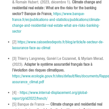
& Romain Hubert. (2023, décembre 1).
Climate change and
residential real estate : What are the risks for the banking
sector? Banque de France
.
https://www.banque-
france.fr/en/publications-and-statistics/publications/climate-
change-and-residential-real-estate-what-are-risks-banking-
sector
[2]
https://www.caissedesdepots.fr/blog/article/le-secteur-de-
lassurance-face-au-climat
[3] Thierry Langreney, Gonéri Le Cozannet, & Myriam Merad.
(2023).
Adapter le système assurantiel français face à
l’évolution des risques climatiques.
https://www.ecologie.gouv.fr/sites/default/files/documents/Rappo
assurance_climat.pdf
[4] -
https://www.internal-displacement.org/global-
report/grid2022/french/
[5] Banque de France —
Climate change and residential real