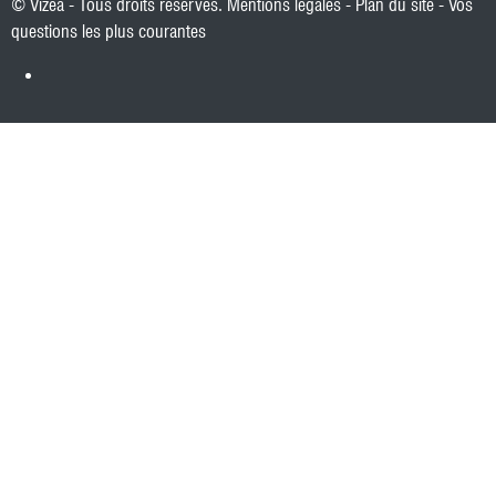
© Vizea - Tous droits réservés.
Mentions légales
-
Plan du site
-
Vos
questions les plus courantes