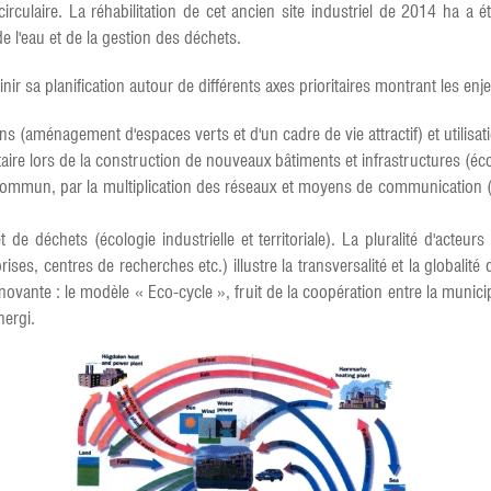
irculaire. La réhabilitation de cet ancien site industriel de 2014 ha a é
de l'eau et de la gestion des déchets.
ir sa planification autour de différents axes prioritaires montrant les enj
ins (aménagement d'espaces verts et d'un cadre de vie attractif) et utilisat
itaire lors de la construction de nouveaux bâtiments et infrastructures (é
mun, par la multiplication des réseaux et moyens de communication (bus
 de déchets (écologie industrielle et territoriale). La pluralité d'acteurs
rises, centres de recherches etc.) illustre la transversalité et la globalit
ovante : le modèle « Eco-cycle », fruit de la coopération entre la munici
nergi.