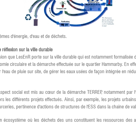
mes d'énergie, d'eau et de déchets.
éflexion sur la ville durable
sion que LesEnR porte sur la ville durable qui est notamment formalisé
omie circulaire et la démarche effectuée sur le quartier Hammarby. En eff
ser l'eau de pluie sur site, de gérer les eaux usées de façon intégrée en r
 l'aspect social est mis au cœur de la démarche TERREP, notamment par l
s les différents projets effectués. Ainsi, par exemple, les projets urbain
urceries, pertinence d'actions de structures de l'ESS dans la chaine de val
un écosystème où les déchets des uns constituent les ressources des au