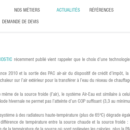
NOS MÉTIERS
ACTUALITÉS
RÉFÉRENCES
DEMANDE DE DEVIS
COSTIC
récemment publié vient rappeler que le choix d’une technologie 
nance 2010 et la sortie des PAC air-air du dispositif de crédit d’impôt, 
haleur sur l’air extérieur pour la transférer à l’eau du réseau de chauffage
e même de la source froide (l’air), le système Air-Eau est similaire à celu
iode hivernale ne permet pas l’atteinte d’un COP suffisant (3,3 au minim
système à des radiateurs haute-température (plus de 65°C) dégrade éga
la différence de température entre la source chaude et la source froide
 de la température de la source où sont prélevées les calories, plus la P