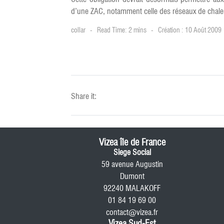
d’une ZAC, notamment celle des réseaux de chale
collar
Read Time: 2 mins
Création : 10 Août 2009
Share it:
Vizea île de France
Siege Social
59 avenue Augustin
Dumont
92240 MALAKOFF
01 84 19 69 00
contact@vizea.fr
Vizea Sud-Est