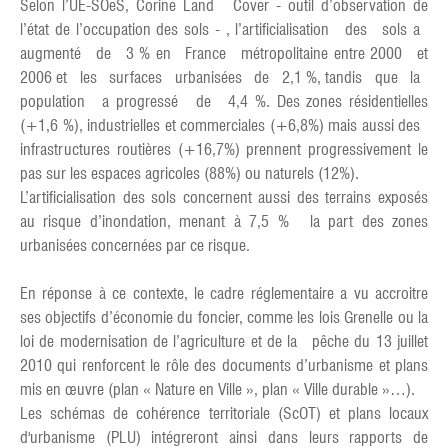
Selon l’UE-SOeS, Corine Land Cover - outil d’observation de
l’état de l’occupation des sols - , l’artificialisation des sols a
augmenté de 3 % en France métropolitaine entre 2000 et
2006 et les surfaces urbanisées de 2,1 %, tandis que la
population a progressé de 4,4 %. Des zones résidentielles
(+1,6 %), industrielles et commerciales (+6,8%) mais aussi des
infrastructures routières (+16,7%) prennent progressivement le
pas sur les espaces agricoles (88%) ou naturels (12%).
L’artificialisation des sols concernent aussi des terrains exposés
au risque d’inondation, menant à 7,5 % la part des zones
urbanisées concernées par ce risque.
En réponse à ce contexte, le cadre réglementaire a vu accroitre
ses objectifs d’économie du foncier, comme les lois Grenelle ou la
loi de modernisation de l’agriculture et de la pêche du 13 juillet
2010 qui renforcent le rôle des documents d’urbanisme et plans
mis en œuvre (plan « Nature en Ville », plan « Ville durable »…).
Les schémas de cohérence territoriale (ScOT) et plans locaux
d'urbanisme (PLU) intégreront ainsi dans leurs rapports de