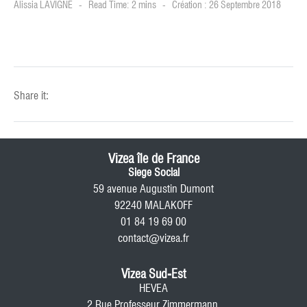
Alissia LAVIGNE
Read Time: 2 mins
Création : 26 Septembre 2018
Share it:
Vizea île de France
Siege Social
59 avenue Augustin Dumont
92240 MALAKOFF
01 84 19 69 00
contact@vizea.fr
Vizea Sud-Est
HEVEA
2 Rue Professeur Zimmermann,