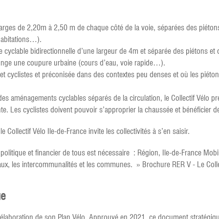
larges de 2,20m à 2,50 m de chaque côté de la voie, séparées des piétons 
habitations…).
e cyclable bidirectionnelle d’une largeur de 4m et séparée des piétons et d
onge une coupure urbaine (cours d’eau, voie rapide…).
s et cyclistes et préconisée dans des contextes peu denses et où les pié
 des aménagements cyclables séparés de la circulation, le Collectif Vélo pr
e. Les cyclistes doivent pouvoir s’approprier la chaussée et bénéficier de 
Collectif Vélo Ile-de-France invite les collectivités à s’en saisir.
politique et financier de tous est nécessaire : Région, Ile-de-France Mobil
iaux, les intercommunalités et les communes. » Brochure RER V - Le Collec
ue
élaboration de son Plan Vélo. Approuvé en 2021, ce document stratégique i