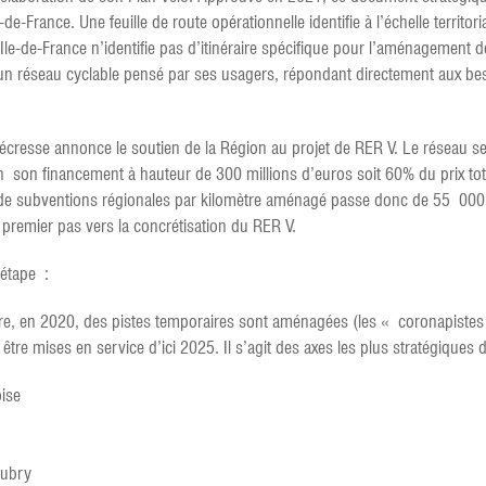
e-de-France. Une feuille de route opérationnelle identifie à l’échelle territ
Ile-de-France n’identifie pas d’itinéraire spécifique pour l’aménagement d
: un réseau cyclable pensé par ses usagers, répondant directement aux be
 Pécresse annonce le soutien de la Région au projet de RER V. Le réseau se
on son financement à hauteur de 300 millions d’euros soit 60% du prix tot
 de subventions régionales par kilomètre aménagé passe donc de 55 000 à
u premier pas vers la concrétisation du RER V.
 étape :
itaire, en 2020, des pistes temporaires sont aménagées (les « coronapiste
re mises en service d’ici 2025. Il s’agit des axes les plus stratégiques 
ise
Aubry