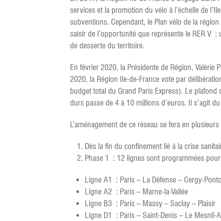
services et la promotion du vélo à l’échelle de l’Il
subventions. Cependant, le Plan vélo de la région 
saisir de l’opportunité que représente le RER V 
de desserte du territoire.
En février 2020, la Présidente de Région, Valérie
2020, la Région Ile-de-France vote par délibérati
budget total du Grand Paris Express). Le plafond
durs passe de 4 à 10 millions d’euros. Il s’agit d
L’aménagement de ce réseau se fera en plusieurs
Dès la fin du confinement lié à la crise san
Phase 1 : 12 lignes sont programmées pour êt
Ligne A1 : Paris – La Défense – Cergy-Ponto
Ligne A2 : Paris – Marne-la-Vallée
Ligne B3 : Paris – Massy – Saclay – Plaisir
Ligne D1 : Paris – Saint-Denis – Le Mesnil-