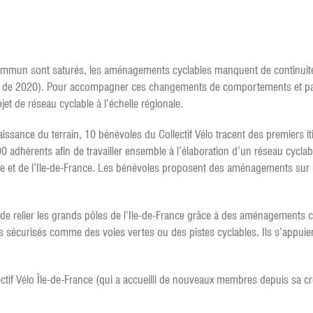
commun sont saturés, les aménagements cyclables manquent de continuité 
re de 2020). Pour accompagner ces changements de comportements et pallie
et de réseau cyclable à l’échelle régionale.
sance du terrain, 10 bénévoles du Collectif Vélo tracent des premiers iti
0 adhérents afin de travailler ensemble à l’élaboration d’un réseau cycla
le et de l’Ile-de-France. Les bénévoles proposent des aménagements sur un
, de relier les grands pôles de l’Ile-de-France grâce à des aménagements 
curisés comme des voies vertes ou des pistes cyclables. Ils s’appuien
if Vélo Île-de-France (qui a accueilli de nouveaux membres depuis sa créat