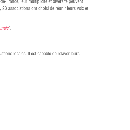
de-France, leur multiplicité et diversité peuvent
 23 associations ont choisi de réunir leurs voix et
ionale
”,
tions locales. Il est capable de relayer leurs