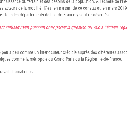
naissance du terrain et des besoins de la population. A l’échelle de l’Ile-
les acteurs de la mobilité. C’est en partant de ce constat qu’en mars 2019,
ce. Tous les départements de l’Ile-de-France y sont représentés.
ociatif suffisamment puissant pour porter la question du vélo à l’échelle rég
se peu à peu comme un interlocuteur crédible auprès des différentes associa
litiques comme la métropole du Grand Paris ou la Région Ile-de-France.
travail thématiques :