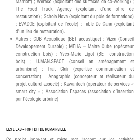
Marriott) ; Wereso (exploitant des surfaces de co-working) ;
The Food Truck Agency (exploitant d’une offre de
restauration) ; Schola Nova (exploitant du pôle de formations)
; EVADOE (exploitant de l’école) ; Table De Cana (exploitant
d’un lieu de restauration).
Autres : CDB Acoustique (BET acoustique) ; Vizea (Conseil
Développement Durable) ; MEHA – Maitre Cube (opérateur
construction bois) ; Yves-Marie Ligot (BET construction
bois) ; U.MAN.SPACE (conseil en aménagement et
urbanisme) ; Trait Clair (expertise communication et
concertation) ; Anagraphis (concepteur et réalisateur du
projet culturel associé) ; Kawantech (opérateur de services «
smart city » ; Association Espaces (association d’insertion
par l’écologie urbaine)
LES LILAS – FORT DIT DE ROMAINVILLE
C
e projet innovant et mixte met l'accent sur les activités