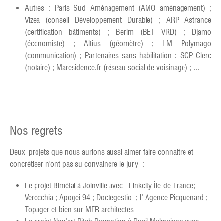
Autres : Paris Sud Aménagement (AMO aménagement) ;
Vizea (conseil Développement Durable) ; ARP Astrance
(certification bâtiments) ; Berim (BET VRD) ; Djamo
(économiste) ; Altius (géomètre) ; LM Polymago
(communication) ; Partenaires sans habilitation : SCP Clerc
(notaire) ; Maresidence.fr (réseau social de voisinage) ; ...
Nos regrets
Deux projets que nous aurions aussi aimer faire connaitre et
concrétiser n'ont pas su convaincre le jury :
Le projet Bimétal à Joinville avec Linkcity Île-de-France;
Verecchia ; Apogei 94 ; Doctegestio ; l’ Agence Picquenard ;
Topager et bien sur MFR architectes