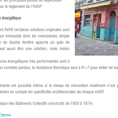
ur les principaux postes de déperdition
vec le règlement de l’AVAP
n énergétique
nt AVAP, certaines solutions originales sont
d’un immeuble dont les menuiseries simple
on de double fenêtre apporte un gain de
eut aussi être une solution, mais moins
ances énergétiques très performantes sont à
s des combles perdus, la résistance thermique sera à R=7 pour éviter de t
rmante est possible même si le niveau de rénovation maximum n’est pa
endre en compte les spécificités architecturales de chaque AVAP.
que des Bâtiments Collectifs construits de 1850 à 1974)
Etienne