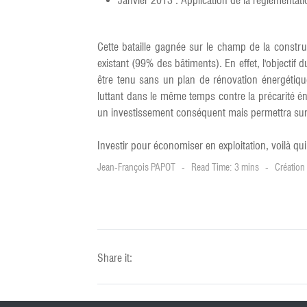
Janvier 2013 : Application de la réglementati
Cette bataille gagnée sur le champ de la construc
existant (99% des bâtiments). En effet, l'objecti
être tenu sans un plan de rénovation énergétiq
luttant dans le même temps contre la précarité 
un investissement conséquent mais permettra sur 
Investir pour économiser en exploitation, voilà q
Jean-François PAPOT
Read Time: 3 mins
Création 
Share it: