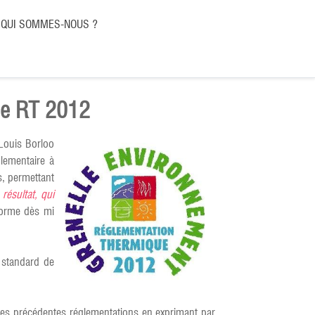
QUI SOMMES-NOUS ?
que RT 2012
-Louis Borloo
glementaire à
s, permettant
e résultat, qui
norme dès mi
 standard de
 les précédentes réglementations en exprimant par