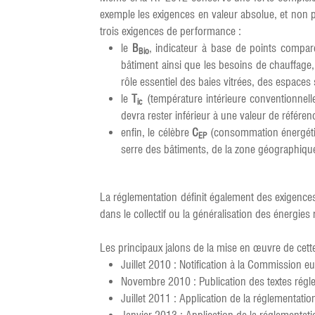
exemple les exigences en valeur absolue, et non pl
trois exigences de performance :
le
B
, indicateur à base de points compa
Bio
bâtiment ainsi que les besoins de chauffage, c
rôle essentiel des baies vitrées, des espaces 
le
T
(température intérieure conventionnell
ic
devra rester inférieur à une valeur de référen
enfin, le célèbre
C
(consommation énergétiq
EP
serre des bâtiments, de la zone géographique 
La réglementation définit également des exigences 
dans le collectif ou la généralisation des énergi
Les principaux jalons de la mise en œuvre de cett
Juillet 2010 : Notification à la Commission 
Novembre 2010 : Publication des textes régle
Juillet 2011 : Application de la réglementatio