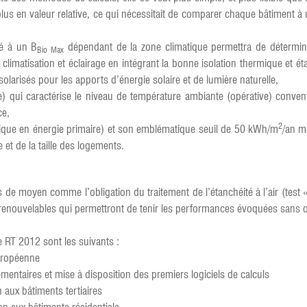
us en valeur relative, ce qui nécessitait de comparer chaque bâtiment à u
ré à un B
dépendant de la zone climatique permettra de détermin
Bio Max
limatisation et éclairage en intégrant la bonne isolation thermique et étan
solarisés pour les apports d’énergie solaire et de lumière naturelle,
e) qui caractérise le niveau de température ambiante (opérative) conven
ce,
2
ue en énergie primaire) et son emblématique seuil de 50 kWh/m
/an m
et de la taille des logements.
de moyen comme l’obligation du traitement de l’étanchéité à l’air (test « 
es renouvelables qui permettront de tenir les performances évoquées sans 
e RT 2012 sont les suivants :
européenne
mentaires et mise à disposition des premiers logiciels de calculs
n aux bâtiments tertiaires