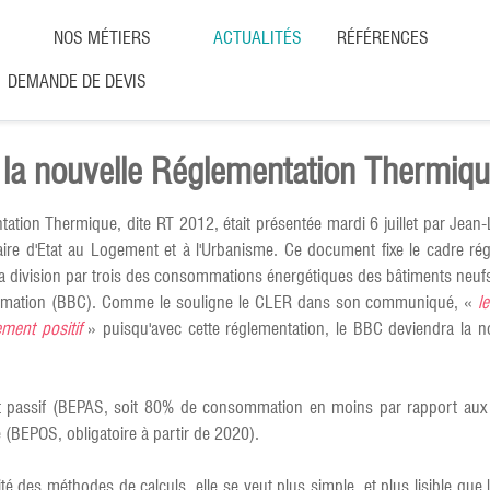
NOS MÉTIERS
ACTUALITÉS
RÉFÉRENCES
DEMANDE DE DEVIS
e la nouvelle Réglementation Thermi
tation Thermique, dite RT 2012, était présentée mardi 6 juillet par Jean
taire d'Etat au Logement et à l'Urbanisme. Ce document fixe le cadre ré
ir la division par trois des consommations énergétiques des bâtiments neuf
sommation (BBC). Comme le souligne le CLER dans son communiqué, «
l
ement positif
» puisqu'avec cette réglementation, le BBC deviendra la 
nt passif (BEPAS, soit 80% de consommation en moins par rapport aux
 (BEPOS, obligatoire à partir de 2020).
 des méthodes de calculs, elle se veut plus simple, et plus lisible que