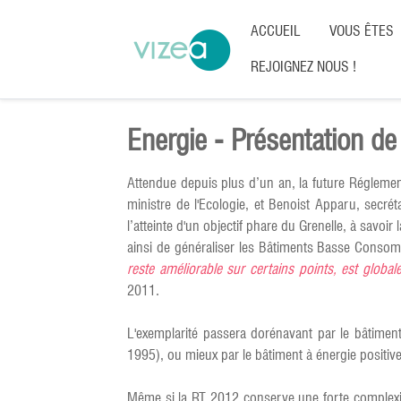
ACCUEIL
VOUS ÊTES
REJOIGNEZ NOUS !
Energie - Présentation d
Attendue depuis plus d’un an, la future Réglemen
ministre de l'Ecologie, et Benoist Apparu, secré
l’atteinte d'un objectif phare du Grenelle, à savo
ainsi de généraliser les Bâtiments Basse Con
reste améliorable sur certains points, est global
2011.
L'exemplarité passera dorénavant par le bâtime
1995), ou mieux par le bâtiment à énergie positive
Même si la RT 2012 conserve une forte complexité