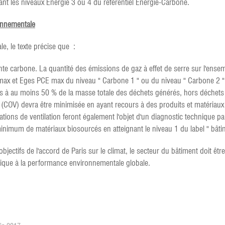
nt les niveaux Energie 3 ou 4 du référentiel Energie-Carbone.
onnementale
, le texte précise que :
te carbone. La quantité des émissions de gaz à effet de serre sur l'ensem
ax et Eges PCE max du niveau " Carbone 1 " ou du niveau " Carbone 2 "
sés à au moins 50 % de la masse totale des déchets générés, hors déchets
 (COV) devra être minimisée en ayant recours à des produits et matériaux
tions de ventilation feront également l'objet d'un diagnostic technique pa
inimum de matériaux biosourcés en atteignant le niveau 1 du label " bâti
jectifs de l'accord de Paris sur le climat, le secteur du bâtiment doit êtr
gétique à la performance environnementale globale.