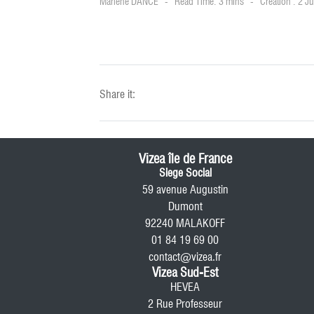
Marlène DANCE
Read Time: 3 mins
Création : 2 J
Share it:
Vizea île de France
Siege Social
59 avenue Augustin
Dumont
92240 MALAKOFF
01 84 19 69 00
contact@vizea.fr
Vizea Sud-Est
HEVEA
2 Rue Professeur