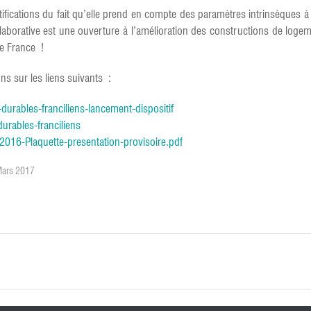
tifications du fait qu’elle prend en compte des paramètres intrinsèques à
aborative est une ouverture à l’amélioration des constructions de logeme
de France !
ons sur les liens suivants :
urables-franciliens-lancement-dispositif
urables-franciliens
F-2016-Plaquette-presentation-provisoire.pdf
Mars 2017