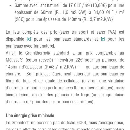
Gamme avec liant naturel : de 17 CHF / m² (13,80€) pour une
épaisseur de 60mm (R=1,6 m2.K/W) à 34,60 CHF / m²
(28€) pour une épaisseur de 140mm (R=3,7 m2.K/W)
La liste complète des prix (sans transport et sans TVA) est
disponible
ici
pour les panneaux standards et
ici
pour les
panneaux avec liant naturel.
Ainsi, le Gramitherm® standard a un prix comparable au
Métisse® (coton recyclé) – environ 22€ pour un panneau de
145mm d’épaisseur (R=3,7 m2.K/W) – ou aux panneaux de
chanvre. Son prix est légèrement supérieur aux panneaux en
fibre de bois et de ouate de cellulose (environ une vingtaine
d’euro au m² pour des performances thermiques similaires), mais
bien inferieur à celui des panneaux de liège (une cinquantaine
d’euros au m² pour des performances similaires).
Une énergie grise minimale
Le Gramitech ne possède pas de fiche FDES, mais l'énergie grise,
les gaz à effet de serre et les différents impacts environnementaux