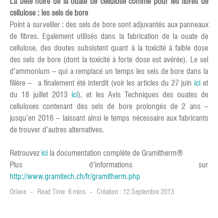
La bête noire de la ouate de cellulose comme pour les fibres de
cellulose : les sels de bore
Point à surveiller : des sels de bore sont adjuvantés aux panneaux
de fibres. Egalement utilisés dans la fabrication de la ouate de
cellulose, des doutes subsistent quant à la toxicité à faible dose
des sels de bore (dont la toxicité à forte dose est avérée). Le sel
d’ammonium – qui a remplacé un temps les sels de bore dans la
filière – a finalement été interdit (voir les articles du 27 juin
ici
et
du 18 juillet 2013
ici
), et les Avis Techniques des ouates de
celluloses contenant des sels de bore prolongés de 2 ans –
jusqu’en 2016 – laissant ainsi le temps nécessaire aux fabricants
de trouver d’autres alternatives.
Retrouvez
ici
la documentation complète de Gramitherm®
Plus d’informations sur
http://www.gramitech.ch/fr/gramitherm.php
Oriane
Read Time: 6 mins
Création : 12 Septembre 2013