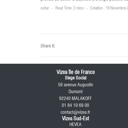
collar
Read Time: 2 mins
Création : 19 Novembre
Share it:
Vizea île de France
Siege Social
59 avenue Augustin
Dumont
92240 MALAKOFF
01 84 19 69 00
contact@vizea.fr
Vizea Sud-Est
HEVEA