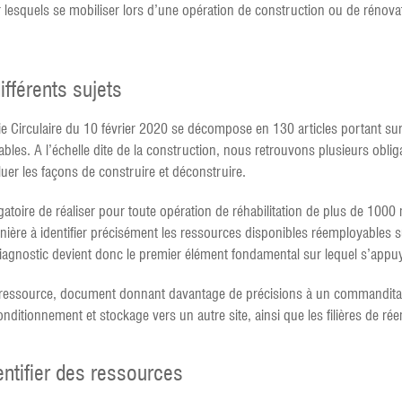
sur lesquels se mobiliser lors d’une opération de construction ou de rénova
fférents sujets
e Circulaire du 10 février 2020 se décompose en 130 articles portant sur d
ables. A l’échelle dite de la construction, nous retrouvons plusieurs obli
luer les façons de construire et déconstruire.
ligatoire de réaliser pour toute opération de réhabilitation de plus de 1
ière à identifier précisément les ressources disponibles réemployables s
iagnostic devient donc le premier élément fondamental sur lequel s’appuy
c ressource, document donnant davantage de précisions à un commanditai
ditionnement et stockage vers un autre site, ainsi que les filières de r
entifier des ressources