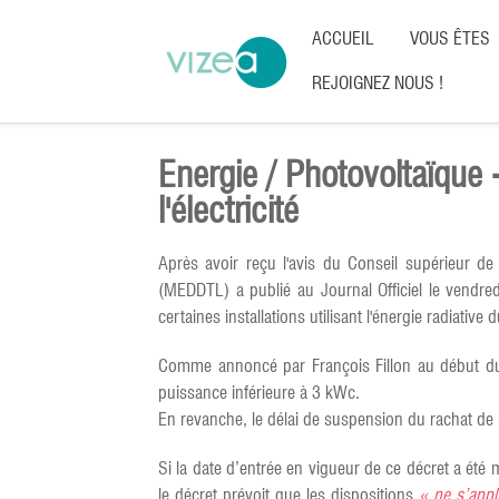
ACCUEIL
VOUS ÊTES
REJOIGNEZ NOUS !
Energie / Photovoltaïque 
l'électricité
Après avoir reçu l'avis du Conseil supérieur de
(MEDDTL) a publié au Journal Officiel le vendre
certaines installations utilisant l'énergie radiative d
Comme annoncé par François Fillon au début du 
puissance inférieure à 3 kWc.
En revanche, le délai de suspension du rachat de l’
Si la date d’entrée en vigueur de ce décret a ét
le décret prévoit que les dispositions
« ne s’appli