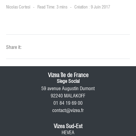
Nicolas Cortesi
Read Time: 3 mins
Création : 9 Juin 2017
Share it:
Vizea île de France
Siege Social
59 avenue Augustin Dumont
92240 MALAKOFF
01 84 19 69 00
contact@vizea.fr
Vizea Sud-Est
HEVEA