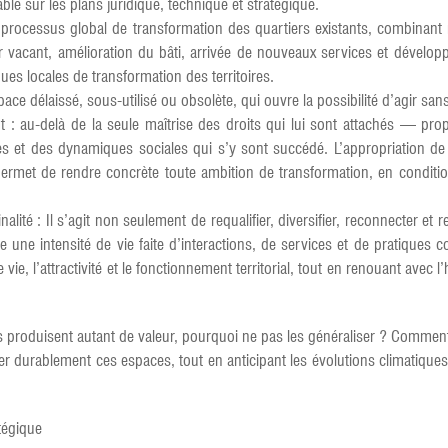
able sur les plans juridique, technique et stratégique.
rocessus global de transformation des quartiers existants, combinant ré
cier vacant, amélioration du bâti, arrivée de nouveaux services et dévelo
ues locales de transformation des territoires.
ce délaissé, sous-utilisé ou obsolète, qui ouvre la possibilité d’agir sans 
t : au-delà de la seule maîtrise des droits qui lui sont attachés — propr
s et des dynamiques sociales qui s’y sont succédé. L’appropriation de c
permet de rendre concrète toute ambition de transformation, en condition
alité : Il s’agit non seulement de requalifier, diversifier, reconnecter et 
re une intensité de vie faite d’interactions, de services et de pratiques 
de vie, l’attractivité et le fonctionnement territorial, tout en renouant avec 
 produisent autant de valeur, pourquoi ne pas les généraliser ? Comment id
 durablement ces espaces, tout en anticipant les évolutions climatiques 
tégique