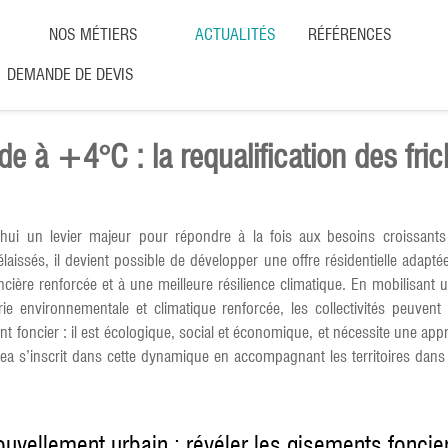
NOS MÉTIERS
ACTUALITÉS
RÉFÉRENCES
DEMANDE DE DEVIS
de à +4°C : la requalification des fr
rd’hui un levier majeur pour répondre à la fois aux besoins croissant
aissés, il devient possible de développer une offre résidentielle adapté
ncière renforcée et à une meilleure résilience climatique. En mobilisant 
rie environnementale et climatique renforcée, les collectivités peuven
ent foncier : il est écologique, social et économique, et nécessite une ap
zea s’inscrit dans cette dynamique en accompagnant les territoires dans l’
ouvellement urbain : révéler les gisements foncier