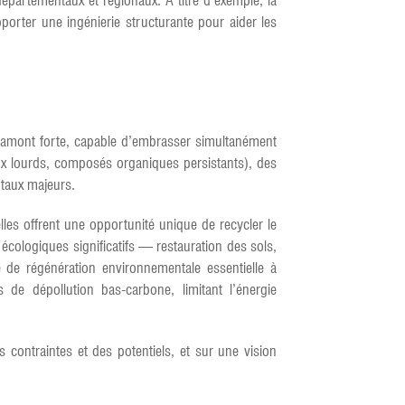
départementaux et régionaux. À titre d’exemple, la
porter une ingénierie structurante pour aider les
e amont forte, capable d’embrasser simultanément
ux lourds, composés organiques persistants), des
ntaux majeurs.
lles offrent une opportunité unique de recycler le
cologiques significatifs — restauration des sols,
ue de régénération environnementale essentielle à
 de dépollution bas-carbone, limitant l’énergie
 contraintes et des potentiels, et sur une vision