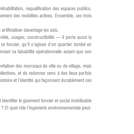
habilitation, requalification des espaces publics,
ppement des mobilités actives. Ensemble, ces trois
artificialiser davantage les sols.
iété, usages, constructibilité — il porte aussi la
e foncier, qu’il s’agisse d’un quartier tombé en
nant sa faisabilité opérationnelle autant que son
revitaliser des morceaux de ville ou de village, mais
collectives, et de redonner sens à des lieux parfois
l’histoire et l’identité qui façonnent durablement ces
entifier le gisement foncier et social mobilisable
? Et quel rôle l’ingénierie environnementale peut-