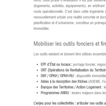
Ainsi, cette phase d’évaluation n’est pas seulemen
(logements, activités, équipements), en arbitrant 
route opérationnelle. C’est dans cette ingénierie
renouvellement urbain une réalité concrète et dura
planification et d’urbanisme, constitue un préreq
immobilier.
Mobiliser les outils fonciers et fi
Les outils existent et doivent être utilisés ensemble
EPF d’État ou locaux :
portage foncier, négoci
ORT (Opérations de Revitalisation du Territoir
DIIF / OPAH / OPAH-RU
: dispositifs immobili
Aides à la résorption des friches
(ADEME, Fond
Banque des Territoires / Action Logement
: l
Programmes ANRU
: leviers majeurs dans les
L’enjeu pour les collectivités : articuler ces outils 