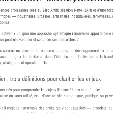
ences croissantes liées au Zéro Artificialisation Nette (ZAN) et d’une fo
riches — industrielles, urbaines, artisanales, hospitalières, ferroviaire
bilisé.
ers activer ? En quoi une approche systémique renouvelée apporte-t-elle 
ue peut-elle valoriser et sécuriser ces démarches ?
is comme un pilier de l’urbanisme durable, du développement territor
ccompagner les territoires dans l’identification, l’activation et la tr
, stratégique et opérationnelle.
er : trois définitions pour clarifier les enjeux
ions clés pour comprendre les enjeux liés aux friches et au foncier.
aissé ou sous-utilisé, issu d’une activité économique, publique ou privée
ain : il englobe l’ensemble des droits qui y sont attachés — propriété, co