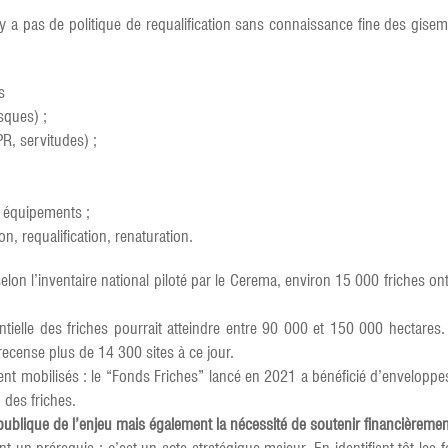
’y a pas de politique de requalification sans connaissance fine des gisem
s
isques) ;
R, servitudes) ;
 équipements ;
ion, requalification, renaturation.
 selon l’inventaire national piloté par le Cerema, environ 15 000 friches o
ntielle des friches pourrait atteindre entre 90 000 et 150 000 hectare
ecense plus de 14 300 sites à ce jour.
gement mobilisés : le “Fonds Friches” lancé en 2021 a bénéficié d’envelo
des friches.
ublique de l’enjeu mais également la nécessité de soutenir financièrement