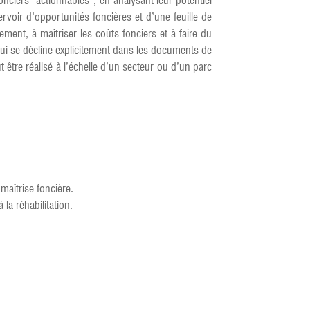
onciers “actionnables”, en analysant leur potentiel
ervoir d’opportunités foncières et d’une feuille de
ment, à maîtriser les coûts fonciers et à faire du
 qui se décline explicitement dans les documents de
être réalisé à l’échelle d’un secteur ou d’un parc
maîtrise foncière.
la réhabilitation.