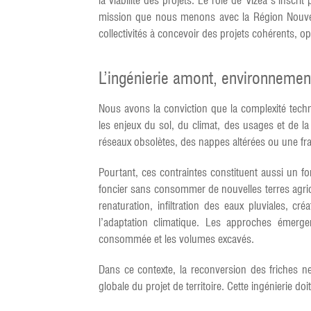
la viabilité des projets. Le rôle de Vizea s’insc
mission que nous menons avec la Région Nouvelle-
collectivités à concevoir des projets cohérents, op
L’ingénierie amont, environnemen
Nous avons la conviction que la complexité tech
les enjeux du sol, du climat, des usages et de 
réseaux obsolètes, des nappes altérées ou une fr
Pourtant, ces contraintes constituent aussi un fo
foncier sans consommer de nouvelles terres agric
renaturation, infiltration des eaux pluviales, c
l’adaptation climatique. Les approches émergen
consommée et les volumes excavés.
Dans ce contexte, la reconversion des friches ne
globale du projet de territoire. Cette ingénierie do