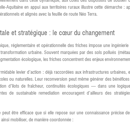
rit pleinement dans cette dynamique, aux côtés des dispositifs de soutien 
Aquitaine en appui aux territoires ruraux illustre cette démarche : ap
érationnels et alignés avec la feuille de route Néo Terra.
tale et stratégique : le cœur du changement
nique, réglementaire et opérationnelle des friches impose une ingénieri
la transformation urbaine. Souvent marquées par des sols pollués (méta
agmentation écologique, les friches concentrent des enjeux environneme
rmidable levier d’action : déjà raccordées aux infrastructures urbaines, e
oles ou naturelles. Leur reconversion peut même générer des bénéfices é
réation d’îlots de fraîcheur, continuités écologiques — dans une logiq
tes de sustainable remediation encouragent d’ailleurs des stratégies
 peut être efficace que si elle repose sur une connaissance précise des
it ainsi mobiliser, de manière coordonnée :