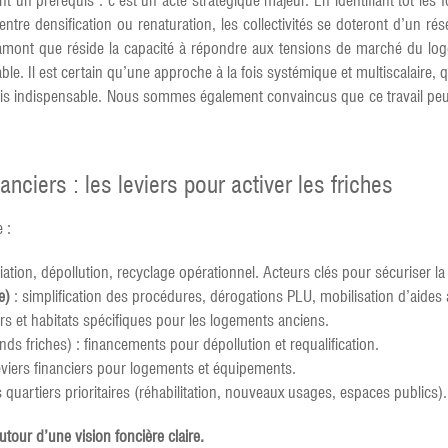
t un prérequis : c’est un acte stratégique majeur. En identifiant tôt les f
entre densification ou renaturation, les collectivités se doteront d’un rés
 amont que réside la capacité à répondre aux tensions de marché du loge
ble. Il est certain qu’une approche à la fois systémique et multiscalaire,
uis indispensable. Nous sommes également convaincus que ce travail peut 
nanciers : les leviers pour activer les friches
 :
ation, dépollution, recyclage opérationnel. Acteurs clés pour sécuriser la 
e)
: simplification des procédures, dérogations PLU, mobilisation d’aides à 
ers et habitats spécifiques pour les logements anciens.
s friches) : financements pour dépollution et requalification.
eviers financiers pour logements et équipements.
 quartiers prioritaires (réhabilitation, nouveaux usages, espaces publics).
autour d’une vision foncière claire.