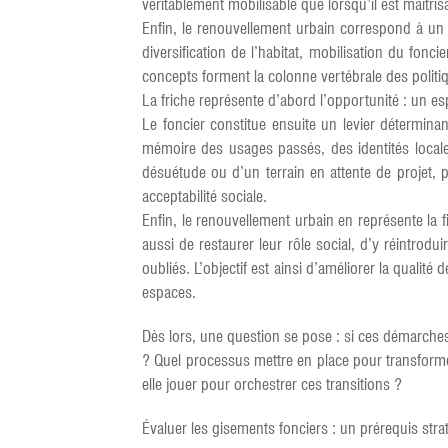
véritablement mobilisable que lorsqu’il est maîtris
Enfin, le renouvellement urbain correspond à un p
diversification de l’habitat, mobilisation du fon
concepts forment la colonne vertébrale des politiq
La friche représente d’abord l’opportunité : un espa
Le foncier constitue ensuite un levier déterminan
mémoire des usages passés, des identités locale
désuétude ou d’un terrain en attente de projet, 
acceptabilité sociale.
Enfin, le renouvellement urbain en représente la fin
aussi de restaurer leur rôle social, d’y réintrodui
oubliés. L’objectif est ainsi d’améliorer la qualité 
espaces.
Dès lors, une question se pose : si ces démarches
? Quel processus mettre en place pour transformer
elle jouer pour orchestrer ces transitions ?
Évaluer les gisements fonciers : un prérequis stra