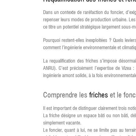
Dans un contexte de raréfaction du foncier, d’exig
repenser leurs modes de production urbaine. Les f
ce titre un potentiel stratégique largement sous-mo
Pourquoi restent-elles inexploitées ? Quels levi
comment l’ingénierie environnementale et climatiq
La requalification des friches s’impose désorma
ANRU). C’est précisément l’expertise de Vizea : a
ingénierie amont solide, à la fois environnementale
Comprendre les
friches
et le fonci
Il est important de distinguer clairement trois not
La friche désigne un espace bâti ou non bâti, dél
simplement vacante.
Le foncier, quant à lui, ne se limite pas au terr