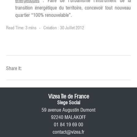
énergétiques
: Faire de l’urbanisme l’instrument de la
transition énergétique du territoire, concevoir tout nouveau
quartier “100% renouvelable”.
Read Time: 3 mins
Création : 30 Juillet 2012
Share it:
Vizea île de France
Siege Social
59 avenue Augustin Dumont
92240 MALAKOFF
01 84 19 69 00
contact@vizea.fr