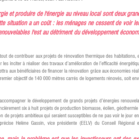
e et produire de l'énergie au niveau local sont deux grand
e situation a un coût : les ménages ne cessent de voir le
nouvelables l'est au détriment du développement économiqu
nt tout de contribuer aux projets de rénovation thermique des habitatio
 les inciter à réaliser des travaux d’amélioration de l’efficacité énergét
ettra aux bénéficiaires de financer la rénovation grâce aux économies réal
premier objectif de 140 000 mètres carrés de logements rénovés, soit env
accompagner le développement de grands projets d’énergies renouvelab
èrement six à huit projets de production biomasse, éolien, géothermie 
n de projets ambitieux qui seraient susceptibles de ne pas voir le jour e
 précise Helène Gassin, vice présidente (EELV) du Conseil Régional