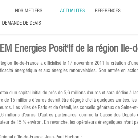
NOS MÉTIERS
ACTUALITÉS
RÉFÉRENCES
DEMANDE DE DEVIS
EM Energies Posit'If de la région Ile-
égion Ile-de-France a officialisé le 17 novembre 2011 la création d’une
ficacité énergétique et aux énergies renouvelables. Son entrée en action
ée d'un capital initial de près de 5,6 millions d'euros et sera dédiée à l
re de 15 millions d’euros devrait être dégagé d'ici à quelques années, les 
euros. Les villes de Paris et de Créteil, les conseils généraux de Seine-e
5,6 millions d'euros. D'autres partenaires, comme la Caisse des Dépôts 
uteur de 15 % environ. En revanche, les opérateurs énergétiques n'ont pas 
égional d’Ile-de-France, Jean-Paul Huchon :