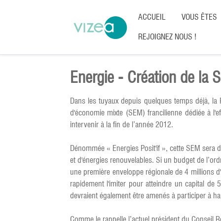
ACCUEIL
VOUS ÊTES
REJOIGNEZ NOUS !
Energie - Création de la S
Dans les tuyaux depuis quelques temps déjà, la R
d'économie mixte (SEM) francilienne dédiée à l'ef
intervenir à la fin de l’année 2012.
Dénommée « Energies Posit'if », cette SEM sera dot
et d'énergies renouvelables. Si un budget de l’ord
une première enveloppe régionale de 4 millions d'
rapidement l'imiter pour atteindre un capital de 
devraient également être amenés à participer à ha
Comme le rappelle l’actuel président du Conseil R