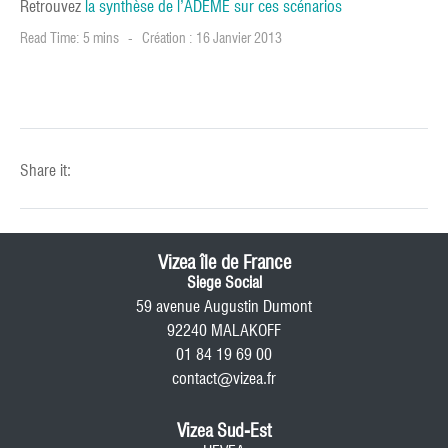
Retrouvez
la synthèse de l’ADEME sur ces scénarios
Read Time: 5 mins
Création : 16 Janvier 2013
Share it:
Vizea île de France
Siege Social
59 avenue Augustin Dumont
92240 MALAKOFF
01 84 19 69 00
contact@vizea.fr
Vizea Sud-Est