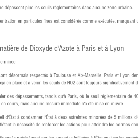
s ne dépassent plus les seuils réglementaires dans aucune zone urbaine.
centration en particules fines est considérée comme exécutée, marquant u
matière de Dioxyde d'Azote à Paris et à Lyon
terminée.
 sont désormais respectés à Toulouse et Aix-Marseille, Paris et Lyon 
à en place et à venir, les seuils de NO2 sont toujours significativement 
er des dépassements, tandis qu'à Paris, où le seuil réglementaire de 4
st en cours, mais aucune mesure immédiate n'a été mise en œuvre.
eil d'État à condamner l'État à deux astreintes minorées de 5 millions 
reflétant la nécessité de renforcer les actions pour atteindre les normes dan