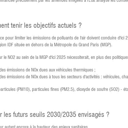
 financée précisément par les amendes infligées à l'État analyse les consé
nt tenir les objectifs actuels ?
ce pour limiter les émissions de polluants de l'air doivent conduire d'ici
ion IDF située en dehors de la Métropole du Grand Paris (MGP).
our le NO2 au sein de la MGP d'ici 2025 nécessiterait, en plus des politiqu
 des émissions de NOx dues aux véhicules thermiques ;
es émissions de NOx dues à tous les secteurs d'activités : véhicules, cha
- particules (PM10), particules fines (PM2.5), dioxyde de soufre (SO2) - ét
ter les futurs seuils 2030/2035 envisagés ?
our autant encore à la hauteur des enjeux sanitaires.