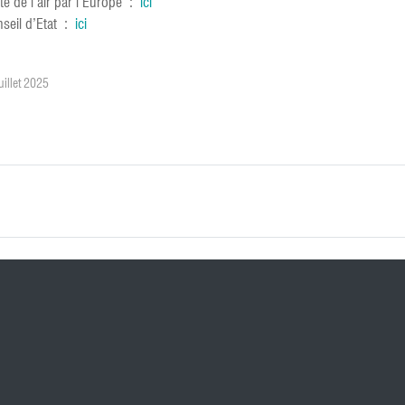
té de l’air par l’Europe :
ici
nseil d’Etat :
ici
uillet 2025