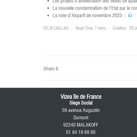
Les projets d’amélioration des seuils de quali
La nouvelle condamnation de l’Etat par le co
La note d’Airparif de novembre 2023 :
ici
FELIX CAILLAU
Read Time: 7 mins
Création : 28 J
Share it:
Vizea île de France
Siege Social
59 avenue Augustin
Dumont
92240 MALAKOFF
01 84 19 69 00