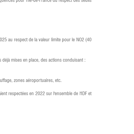
quences pour l'Île-de-France du respect des seuils
 2025 au respect de la valeur limite pour le NO2 (40
es déjà mises en place, des actions conduisant :
uffage, zones aéroportuaires, etc.
aient respectées en 2022 sur l'ensemble de l'IDF et