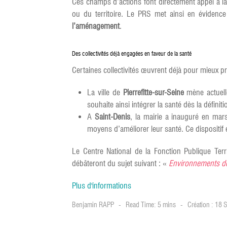
Ces champs d’actions font directement appel à la
ou du territoire. Le PRS met ainsi en évidence 
l’aménagement
.
Des collectivités déjà engagées en faveur de la santé
Certaines collectivités œuvrent déjà pour mieux 
La ville de
Pierrefitte-sur-Seine
mène actuelle
souhaite ainsi intégrer la santé dès la défin
A
Saint-Denis
, la mairie a inauguré en mar
moyens d’améliorer leur santé. Ce dispositif
Le Centre National de la Fonction Publique Ter
débâteront du sujet suivant : «
Environnements de v
Plus d'informations
Benjamin RAPP
Read Time: 5 mins
Création : 18