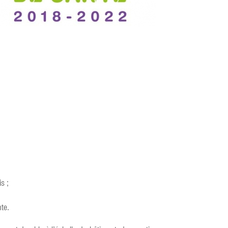
s ;
nte.