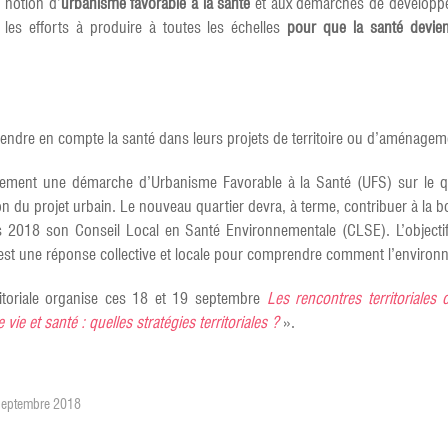
 notion d’
urbanisme favorable à la santé
et aux démarches de développem
les efforts à produire à toutes les échelles
pour que la santé devienn
prendre en compte la santé dans leurs projets de territoire ou d’aménag
ment une démarche d’Urbanisme Favorable à la Santé (UFS) sur le quar
ition du projet urbain. Le nouveau quartier devra, à terme, contribuer à la
s 2018 son Conseil Local en Santé Environnementale (CLSE). L’objectif
 est une réponse collective et locale pour comprendre comment l’environ
ritoriale organise ces 18 et 19 septembre
Les rencontres territoriales 
ie et santé : quelles stratégies territoriales ?
».
 Septembre 2018