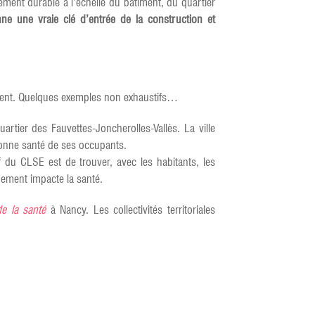
ent durable à l’échelle du bâtiment, du quartier
e une vraie clé d’entrée de la construction et
ement. Quelques exemples non exhaustifs…
tier des Fauvettes-Joncherolles-Vallès. La ville
 bonne santé de ses occupants.
 du CLSE est de trouver, avec les habitants, les
nement impacte la santé.
de la santé
à Nancy. Les collectivités territoriales