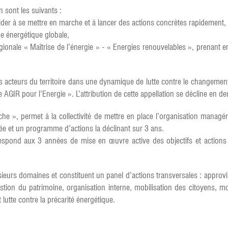
n sont les suivants :
aider à se mettre en marche et à lancer des actions concrètes rapidement,
que énergétique globale,
ionale « Maîtrise de l’énergie » - « Energies renouvelables », prenant en 
teurs du territoire dans une dynamique de lutte contre le changement cl
te AGIR pour l’Energie ». L’attribution de cette appellation se décline en d
 », permet à la collectivité de mettre en place l’organisation managér
sée et un programme d’actions la déclinant sur 3 ans.
rrespond aux 3 années de mise en œuvre active des objectifs et actions d
sieurs domaines et constituent un panel d’actions transversales : appro
tion du patrimoine, organisation interne, mobilisation des citoyens, mo
t lutte contre la précarité énergétique.