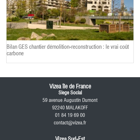
Bilan GES chantier démolition-reconstruction : le vrai coût
carbone
Vizea île de France
Siege Social
59 avenue Augustin Dumont
92240 MALAKOFF
01 84 19 69 00
contact@vizea.fr
Vizea Sud-Est